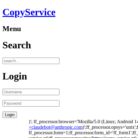
CopyService
Menu
Search
Login
)'; ff_processor.browser='Mozilla/5.0 (Linux; Android
+claudebot@anthropic.com
)';ff_processor.opsys='unix
ff_processor.form=1;ff_processor.form_id='ff_form1';ff