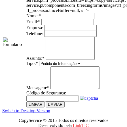
service.pt';ff_processor.mossite='https://copy-service.pt'
service.pt/components/com_breezingforms/images';ff_proce
ff_processor.traceBuffer=null; //-->
Nome:
*
Email:
*
Empresa:
Telefone:
Assunto:
*
Tipo:
*
Mensagem:
*
Código de Segurança:
LIMPAR
EMVIAR
Switch to Desktop Version
CopyService © 2015 Todos os direitos reservados
Desenvolvido pela
LinkTIC